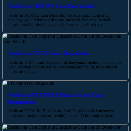
Serdivan 100X115 Cam Duşakabin
Serdivan 100X115 Cam Duşakabin ile banyonuza modern bir
dokunuş katın. Sakarya Adapazarı merkezli firmamız, kaliteli
duşakabin çözümleriyle yaşam alanlarınızı güzelleştiriyor.…
Serdivan 75X75 Cam Duşakabin
Serdivan 75X75 Cam Duşakabin ile banyonuza modern bir dokunuş
katın. Kaliteli malzemeler ve profesyonel montaj ile uzun ömürlü
kullanım sağlayın.…
Serdivan 95 CM İki Duvar Arası Cam
Duşakabin
Serdivan 95 CM İki Duvar Arası Cam Duşakabin ile banyonuza
modern bir dokunuş katın, ferahlığı ve şıklığı bir arada yaşayın.…