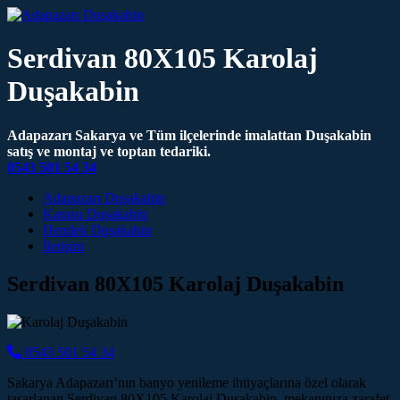
Serdivan 80X105 Karolaj
Duşakabin
Adapazarı Sakarya ve Tüm ilçelerinde imalattan Duşakabin
satış ve montaj ve toptan tedariki.
0543 501 54 34
Main Navigation
Adapazarı Duşakabin
Karasu Duşakabin
Hendek Duşakabin
İletişim
Serdivan 80X105 Karolaj Duşakabin
0543 501 54 34
Sakarya Adapazarı’nın banyo yenileme ihtiyaçlarına özel olarak
tasarlanan Serdivan 80X105 Karolaj Duşakabin, mekanınıza zarafet