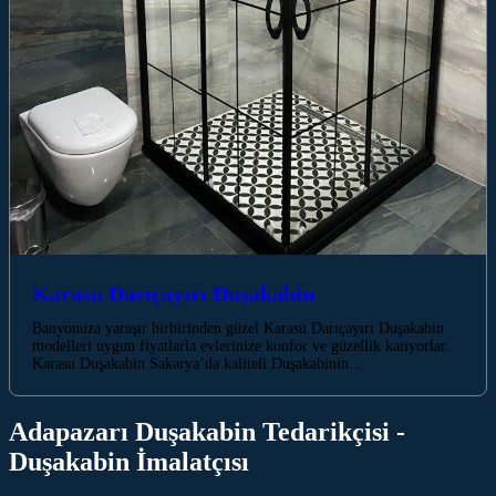
Karasu Darıçayırı Duşakabin
Banyonuza yaraşır birbirinden güzel Karasu Darıçayırı Duşakabin
modelleri uygun fiyatlarla evlerinize konfor ve güzellik katıyorlar.
Karasu Duşakabin Sakarya’da kaliteli Duşakabinin…
Adapazarı Duşakabin Tedarikçisi -
Duşakabin İmalatçısı