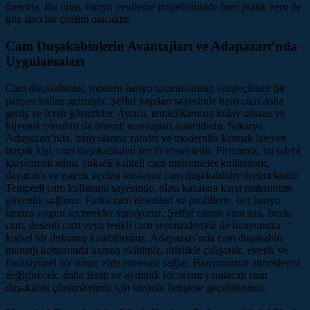
öneririz. Bu ürün, banyo yenileme projelerinizde hem pratik hem de
göz alıcı bir çözüm olacaktır.
Cam Duşakabinlerin Avantajları ve Adapazarı’nda
Uygulamaları
Cam duşakabinler, modern banyo tasarımlarının vazgeçilmez bir
parçası haline gelmiştir. Şeffaf yapıları sayesinde banyoları daha
geniş ve ferah gösterirler. Ayrıca, temizliklerinin kolay olması ve
hijyenik olmaları da önemli avantajları arasındadır. Sakarya
Adapazarı’nda, banyolarına zarafet ve modernlik katmak isteyen
birçok kişi, cam duşakabinleri tercih etmektedir. Firmamız, bu talebi
karşılamak adına yüksek kaliteli cam malzemeler kullanarak,
dayanıklı ve estetik açıdan kusursuz cam duşakabinler üretmektedir.
Temperli cam kullanımı sayesinde, olası kazalara karşı maksimum
güvenlik sağlanır. Farklı cam desenleri ve profillerle, her banyo
tarzına uygun seçenekler sunuyoruz. Şeffaf camın yanı sıra, buzlu
cam, desenli cam veya renkli cam seçenekleriyle de banyonuza
kişisel bir dokunuş katabilirsiniz. Adapazarı’nda cam duşakabin
montajı konusunda uzman ekibimiz, titizlikle çalışarak, estetik ve
fonksiyonel bir sonuç elde etmenizi sağlar. Banyonuzun atmosferini
değiştirecek, daha ferah ve aydınlık bir ortam yaratacak cam
duşakabin çözümlerimiz için bizimle iletişime geçebilirsiniz.