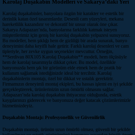
Karolaj Duşakabin Modelleri ve Sakarya’daki Yeri
Karolaj duşakabinler, banyolara özgün bir karakter ve estetik bir
derinlik katan özel tasarımlardır. Desenli cam yüzeyleri, mekana
hareketlilik kazandırır ve dekoratif bir unsur olarak öne çıkar.
Sakarya Adapazarı’nda, banyolarına farklılık katmak isteyen
müşterilerimiz için geniş bir karolaj duşakabin yelpazesi sunuyoruz.
Bu modeller, hem şıklığı hem de gizliliği bir arada sunarak, banyo
deneyimini daha keyifli hale getirir. Farklı karolaj desenleri ve cam
tipleriyle, her zevke uygun seçenekler mevcuttur. Örneğin,
**Serdivan 80X105 Karolaj Duşakabin** modeli, hem ölçüsüyle
hem de karolaj tasarımıyla dikkat çeker. Bu model, özellikle
banyonuzda hem şık bir görünüm elde etmek hem de pratik bir
kullanım sağlamak istediğinizde ideal bir tercihtir. Karolaj
duşakabinlerin montajı, özel bir dikkat ve ustalık gerektirir.
Firmamızın deneyimli montaj ekipleri, bu hassas işlemi en iyi şekilde
gerçekleştirerek, ürünlerinizin uzun ömürlü olmasını sağlar.
Adapazarı’nda karolaj duşakabin ihtiyacınız olduğunda, estetik
kaygılarınızı giderecek ve banyonuza değer katacak çözümlerimizle
hizmetinizdeyiz.
Duşakabin Montajı: Profesyonellik ve Güvenilirlik
Duşakabin montajı, ürünün uzun ömürlü olması, güvenli bir şekilde
kullanılması ve estetik görünümünü koruması açısından büyük önem