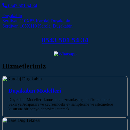
0543 501 54 34
Duşakabin
Post navigation
Serdivan 110X85 Karolaj Duşakabin
Serdivan 105X110 Karolaj Duşakabin
0543 501 54 34
Hizmetlerimiz
Duşakabin Modelleri
Duşakabin Modelleri konusunda uzmanlaşmış bir firma olarak,
Sakarya Adapazarı ve çevresindeki ev sahiplerine ve işletmelere
kusursuz bir banyo deneyimi sunmak…