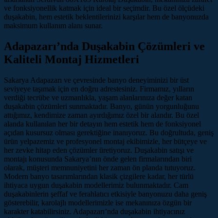
ve fonksiyonellik katmak için ideal bir seçimdir. Bu özel ölçüdeki
duşakabin, hem estetik beklentilerinizi karşılar hem de banyonuzda
maksimum kullanım alanı sunar.
Adapazarı’nda Duşakabin Çözümleri ve
Kaliteli Montaj Hizmetleri
Sakarya Adapazarı ve çevresinde banyo deneyiminizi bir üst
seviyeye taşımak için en doğru adrestesiniz. Firmamız, yılların
verdiği tecrübe ve uzmanlıkla, yaşam alanlarınıza değer katan
duşakabin çözümleri sunmaktadır. Banyo, günün yorgunluğunu
attığımız, kendimize zaman ayırdığımız özel bir alandır. Bu özel
alanda kullanılan her bir detayın hem estetik hem de fonksiyonel
açıdan kusursuz olması gerektiğine inanıyoruz. Bu doğrultuda, geniş
ürün yelpazemiz ve profesyonel montaj ekibimizle, her bütçeye ve
her zevke hitap eden çözümler üretiyoruz. Duşakabin satışı ve
montajı konusunda Sakarya’nın önde gelen firmalarından biri
olarak, müşteri memnuniyetini her zaman ön planda tutuyoruz.
Modern banyo tasarımlarından klasik çizgilere kadar, her türlü
ihtiyaca uygun duşakabin modellerimiz bulunmaktadır. Cam
duşakabinlerin şeffaf ve ferahlatıcı etkisiyle banyonuzu daha geniş
gösterebilir, karolajlı modellerimizle ise mekanınıza özgün bir
karakter katabilirsiniz. Adapazarı’nda duşakabin ihtiyacınız