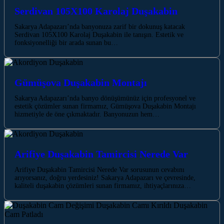
Serdivan 105X100 Karolaj Duşakabin
Sakarya Adapazarı’nda banyonuza zarif bir dokunuş katacak
Serdivan 105X100 Karolaj Duşakabin ile tanışın. Estetik ve
fonksiyonelliği bir arada sunan bu…
Gümüşova Duşakabin Montajı
Sakarya Adapazarı’nda banyo dönüşümünüz için profesyonel ve
estetik çözümler sunan firmamız, Gümüşova Duşakabin Montajı
hizmetiyle de öne çıkmaktadır. Banyonuzun hem…
Arifiye Duşakabin Tamircisi Nerede Var
Arifiye Duşakabin Tamircisi Nerede Var sorusunun cevabını
arıyorsanız, doğru yerdesiniz! Sakarya Adapazarı ve çevresinde,
kaliteli duşakabin çözümleri sunan firmamız, ihtiyaçlarınıza…