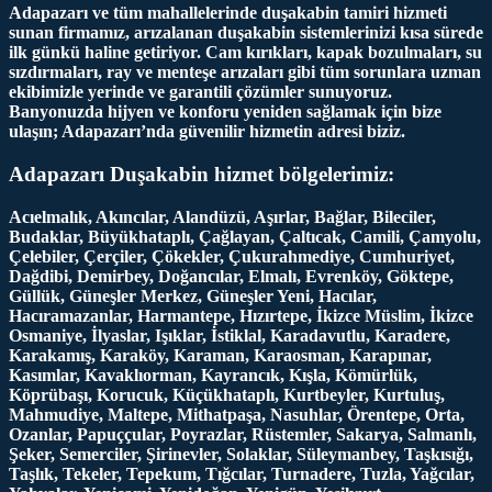
Adapazarı ve tüm mahallelerinde duşakabin tamiri hizmeti
sunan firmamız, arızalanan duşakabin sistemlerinizi kısa sürede
ilk günkü haline getiriyor. Cam kırıkları, kapak bozulmaları, su
sızdırmaları, ray ve menteşe arızaları gibi tüm sorunlara uzman
ekibimizle yerinde ve garantili çözümler sunuyoruz.
Banyonuzda hijyen ve konforu yeniden sağlamak için bize
ulaşın; Adapazarı’nda güvenilir hizmetin adresi biziz.
Adapazarı Duşakabin hizmet bölgelerimiz:
Acıelmalık, Akıncılar, Alandüzü, Aşırlar, Bağlar, Bileciler,
Budaklar, Büyükhataplı, Çağlayan, Çaltıcak, Camili, Çamyolu,
Çelebiler, Çerçiler, Çökekler, Çukurahmediye, Cumhuriyet,
Dağdibi, Demirbey, Doğancılar, Elmalı, Evrenköy, Göktepe,
Güllük, Güneşler Merkez, Güneşler Yeni, Hacılar,
Hacıramazanlar, Harmantepe, Hızırtepe, İkizce Müslim, İkizce
Osmaniye, İlyaslar, Işıklar, İstiklal, Karadavutlu, Karadere,
Karakamış, Karaköy, Karaman, Karaosman, Karapınar,
Kasımlar, Kavaklıorman, Kayrancık, Kışla, Kömürlük,
Köprübaşı, Korucuk, Küçükhataplı, Kurtbeyler, Kurtuluş,
Mahmudiye, Maltepe, Mithatpaşa, Nasuhlar, Örentepe, Orta,
Ozanlar, Papuççular, Poyrazlar, Rüstemler, Sakarya, Salmanlı,
Şeker, Semerciler, Şirinevler, Solaklar, Süleymanbey, Taşkısığı,
Taşlık, Tekeler, Tepekum, Tığcılar, Turnadere, Tuzla, Yağcılar,