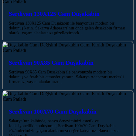
Serdivan 130X125 Cam Duşakabin
Serdivan 130X125 Cam Duşakabin ile banyonuza modern bir
dokunuş katın. Sakarya Adapazarı’nın önde gelen duşakabin firması
olarak, yaşam alanlarınızı güzelleştirecek…
Serdivan 90X85 Cam Duşakabin
Serdivan 90X85 Cam Duşakabin ile banyonuzda modern bir
dokunuş ve ferah bir atmosfer yaratın. Sakarya Adapazarı merkezli
firmamız, yaşam alanlarınızı…
Serdivan 100X70 Cam Duşakabin
Sakarya’nın kalbinde, banyo deneyiminizi estetik ve
fonksiyonellikle buluşturan, Serdivan 100×70 Cam Duşakabin
çözümlerimizle yaşam alanlarınıza değer katıyoruz. Banyonuzda
Modern Bir…