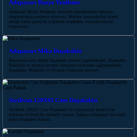
Adapazarı Banyo Yenileme
Adapazarı Banyo Yenileme sürecinde hayalinizdeki banyoyu
oluşturmanıza yardımcı oluyoruz. Modern tasarımlardan klasik
şıklığa kadar geniş bir yelpazede duşakabin seçeneklerimizle,
banyonuzu…
Adapazarı Mika Duşakabin
Banyonuza özel ölçüde duşakabin üretimi yapılmaktadır. Duşakabin
Nakliyesi ve montajı ücretsiz firmamız tarafından sağlanmaktadır.
Duşakabin Modelleri ve Fiyatları Hakkında internet…
Serdivan 120X95 Cam Duşakabin
Serdivan 120X95 Cam Duşakabin ile banyonuzda modern bir
dokunuş ve ferah bir atmosfer yaratın. Sakarya Adapazarı’nın önde
gelen duşakabin firması…