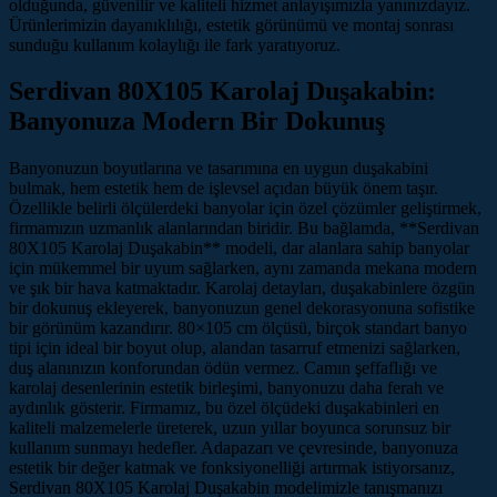
olduğunda, güvenilir ve kaliteli hizmet anlayışımızla yanınızdayız.
Ürünlerimizin dayanıklılığı, estetik görünümü ve montaj sonrası
sunduğu kullanım kolaylığı ile fark yaratıyoruz.
Serdivan 80X105 Karolaj Duşakabin:
Banyonuza Modern Bir Dokunuş
Banyonuzun boyutlarına ve tasarımına en uygun duşakabini
bulmak, hem estetik hem de işlevsel açıdan büyük önem taşır.
Özellikle belirli ölçülerdeki banyolar için özel çözümler geliştirmek,
firmamızın uzmanlık alanlarından biridir. Bu bağlamda, **Serdivan
80X105 Karolaj Duşakabin** modeli, dar alanlara sahip banyolar
için mükemmel bir uyum sağlarken, aynı zamanda mekana modern
ve şık bir hava katmaktadır. Karolaj detayları, duşakabinlere özgün
bir dokunuş ekleyerek, banyonuzun genel dekorasyonuna sofistike
bir görünüm kazandırır. 80×105 cm ölçüsü, birçok standart banyo
tipi için ideal bir boyut olup, alandan tasarruf etmenizi sağlarken,
duş alanınızın konforundan ödün vermez. Camın şeffaflığı ve
karolaj desenlerinin estetik birleşimi, banyonuzu daha ferah ve
aydınlık gösterir. Firmamız, bu özel ölçüdeki duşakabinleri en
kaliteli malzemelerle üreterek, uzun yıllar boyunca sorunsuz bir
kullanım sunmayı hedefler. Adapazarı ve çevresinde, banyonuza
estetik bir değer katmak ve fonksiyonelliği artırmak istiyorsanız,
Serdivan 80X105 Karolaj Duşakabin modelimizle tanışmanızı