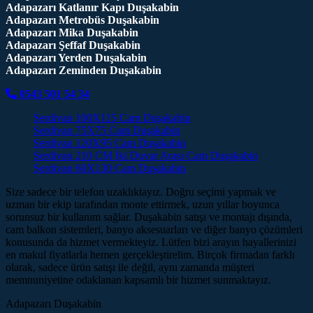
Adapazarı Katlanır Kapı Duşakabin
Adapazarı Metrobüs Duşakabin
Adapazarı Mika Duşakabin
Adapazarı Şeffaf Duşakabin
Adapazarı Yerden Duşakabin
Adapazarı Zeminden Duşakabin
0543 501 54 34
Serdivan 100X115 Cam Duşakabin
Serdivan 75X75 Cam Duşakabin
Serdivan 120X95 Cam Duşakabin
Serdivan 210 CM İki Duvar Arası Cam Duşakabin
Serdivan 60X130 Cam Duşakabin
Size sadece bir telefon uzaklıktayız. Doğru seçimi yapmak ve
uzman bir ekip tarafından monte ettirmek, uzun yıllar boyunca
sorunsuz bir kullanım sağlar. Duşakabin satışı ve montajı dışında,
cam balkon sistemleri, banyo aksesuarları ve diğer banyo çözümleri
konusunda da hizmet vermekteyiz. Lütfen bizi arayın hayallerinizi
en makul fiyatlarla hemen gerçekleştirelim. Birçok firmadan farklı
olarak, sadece ürün satışı ile değil, aynı zamanda müşteri
memnuniyetine odaklanan kapsamlı bir hizmet sunmaktayız.
Adapazarı Duşakabin