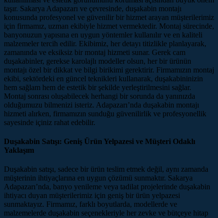
taşır. Sakarya Adapazarı ve çevresinde, duşakabin montajı
konusunda profesyonel ve güvenilir bir hizmet arayan müşterilerimiz
için firmamız, uzman ekibiyle hizmet vermektedir. Montaj sürecinde,
banyonuzun yapısına en uygun yöntemler kullanılır ve en kaliteli
malzemeler tercih edilir. Ekibimiz, her detayı titizlikle planlayarak,
zamanında ve eksiksiz bir montaj hizmeti sunar. Gerek cam
duşakabinler, gerekse karolajlı modeller olsun, her bir ürünün
montajı özel bir dikkat ve bilgi birikimi gerektirir. Firmamızın montaj
ekibi, sektördeki en güncel teknikleri kullanarak, duşakabininizin
hem sağlam hem de estetik bir şekilde yerleştirilmesini sağlar.
Montaj sonrası oluşabilecek herhangi bir sorunda da yanınızda
olduğumuzu bilmenizi isteriz. Adapazarı’nda duşakabin montajı
hizmeti alırken, firmamızın sunduğu güvenilirlik ve profesyonellik
sayesinde içiniz rahat edebilir.
Duşakabin Satışı: Geniş Ürün Yelpazesi ve Müşteri Odaklı
Yaklaşım
Duşakabin satışı, sadece bir ürün teslim etmek değil, aynı zamanda
müşterinin ihtiyaçlarına en uygun çözümü sunmaktır. Sakarya
Adapazarı’nda, banyo yenileme veya tadilat projelerinde duşakabin
ihtiyacı duyan müşterilerimiz için geniş bir ürün yelpazesi
sunmaktayız. Firmamız, farklı boyutlarda, modellerde ve
malzemelerde duşakabin seçenekleriyle her zevke ve bütçeye hitap