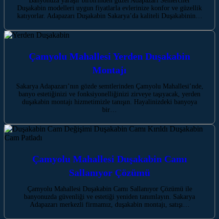
Banyonuza yaraşır birbirinden güzel Adapazarı Semerciler
Duşakabin modelleri uygun fiyatlarla evlerinize konfor ve güzellik
katıyorlar. Adapazarı Duşakabin Sakarya’da kaliteli Duşakabinin…
Çamyolu Mahallesi Yerden Duşakabin
Montajı
Sakarya Adapazarı’nın gözde semtlerinden Çamyolu Mahallesi’nde,
banyo estetiğinizi ve fonksiyonelliğinizi zirveye taşıyacak, yerden
duşakabin montajı hizmetimizle tanışın. Hayalinizdeki banyoya
bir…
Çamyolu Mahallesi Duşakabin Camı
Sallanıyor Çözümü
Çamyolu Mahallesi Duşakabin Camı Sallanıyor Çözümü ile
banyonuzda güvenliği ve estetiği yeniden tanımlayın. Sakarya
Adapazarı merkezli firmamız, duşakabin montajı, satışı…