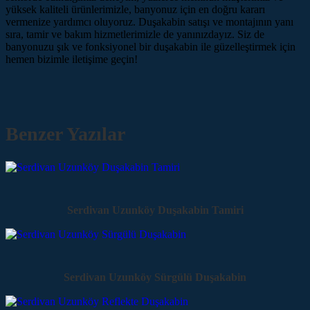
yüksek kaliteli ürünlerimizle, banyonuz için en doğru kararı
vermenize yardımcı oluyoruz. Duşakabin satışı ve montajının yanı
sıra, tamir ve bakım hizmetlerimizle de yanınızdayız. Siz de
banyonuzu şık ve fonksiyonel bir duşakabin ile güzelleştirmek için
hemen bizimle iletişime geçin!
Benzer Yazılar
Serdivan Uzunköy Duşakabin Tamiri
Serdivan Uzunköy Sürgülü Duşakabin