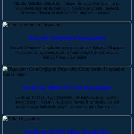
Hacılar Mahallesi Duşakabin Teknesi Su Kaçırıyor Çözümü ile
banyo keyfinizi yarıda kesmeyin. Sakarya Adapazarı merkezli
firmamız, Hacılar Mahallesi’ndeki duşakabin teknesi…
Kocaali Zeminden Duşakabin
Kocaali Zeminden Duşakabin arayışınız mı var? Sakarya Adapazarı
ve çevresinde, banyonuzu şık ve fonksiyonel hale getirecek en
kaliteli Kocaali Zeminden…
Serdivan 100X115 Cam Duşakabin
Serdivan 100X115 Cam Duşakabin ile banyonuza modern bir
dokunuş katın. Sakarya Adapazarı merkezli firmamız, kaliteli
duşakabin çözümleriyle yaşam alanlarınızı güzelleştiriyor.…
Serdivan 95X65 Mika Duşakabin