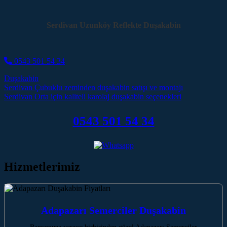
Serdivan Uzunköy Reflekte Duşakabin
0543 501 54 34
Duşakabin
Post navigation
Serdivan Çubuklu zeminden duşakabin satışı ve montajı
Serdivan Orta için kaliteli karolaj duşakabin seçenekleri
0543 501 54 34
Hizmetlerimiz
Adapazarı Semerciler Duşakabin