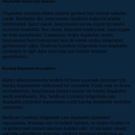
Duşakabin Seçimi İçin İpuçları
Duşakabin seçerken dikkat etmeniz gereken bazı önemli noktalar
vardır. Bunlardan ilki, banyonuzun ölçülerini doğru bir şekilde
belirlemektir. İkinci olarak, banyonuzun tarzına uygun bir model
seçmeniz önemlidir. Son olarak, bütçenizi belirleyerek, buna uygun
bir ürün seçmelisiniz. Unutmayın, doğru duşakabin seçimi,
banyonuzun hem fonksiyonel hem de estetik açıdan mükemmel
görünmesini sağlar. Serdivan Uzunköy bölgesinde cam duşakabin
çözümleri ile ilgili daha fazla bilgi için bizimle iletişime
geçebilirsiniz.
Karolaj Duşakabin Seçenekleri
Banyo dekorasyonunda modern bir hava yaratmak isteyenler için
karolaj duşakabinler mükemmel bir seçenektir. Farklı renk ve desen
seçenekleriyle, banyonuzun tarzını yansıtan bir karolaj duşakabin
tercih edebilirsiniz. Biz, Serdivan Uzunköy bölgesinde cam
duşakabin çözümleri kapsamında çeşitli karolaj duşakabin modelleri
sunuyoruz.
Serdivan Uzunköy bölgesinde cam duşakabin çözümleri
arayışınızda, firmamız size en kaliteli ürünleri, en uygun fiyatları ve
en profesyonel hizmeti sunmayı taahhüt eder. 10 yılı aşkın süredir
sektörde edindiğimiz deneyim, yüzlerce memnun müşterimiz ve