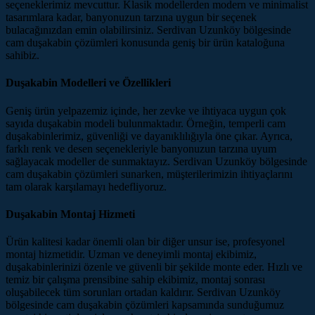
seçeneklerimiz mevcuttur. Klasik modellerden modern ve minimalist
tasarımlara kadar, banyonuzun tarzına uygun bir seçenek
bulacağınızdan emin olabilirsiniz. Serdivan Uzunköy bölgesinde
cam duşakabin çözümleri konusunda geniş bir ürün kataloğuna
sahibiz.
Duşakabin Modelleri ve Özellikleri
Geniş ürün yelpazemiz içinde, her zevke ve ihtiyaca uygun çok
sayıda duşakabin modeli bulunmaktadır. Örneğin, temperli cam
duşakabinlerimiz, güvenliği ve dayanıklılığıyla öne çıkar. Ayrıca,
farklı renk ve desen seçenekleriyle banyonuzun tarzına uyum
sağlayacak modeller de sunmaktayız. Serdivan Uzunköy bölgesinde
cam duşakabin çözümleri sunarken, müşterilerimizin ihtiyaçlarını
tam olarak karşılamayı hedefliyoruz.
Duşakabin Montaj Hizmeti
Ürün kalitesi kadar önemli olan bir diğer unsur ise, profesyonel
montaj hizmetidir. Uzman ve deneyimli montaj ekibimiz,
duşakabinlerinizi özenle ve güvenli bir şekilde monte eder. Hızlı ve
temiz bir çalışma prensibine sahip ekibimiz, montaj sonrası
oluşabilecek tüm sorunları ortadan kaldırır. Serdivan Uzunköy
bölgesinde cam duşakabin çözümleri kapsamında sunduğumuz