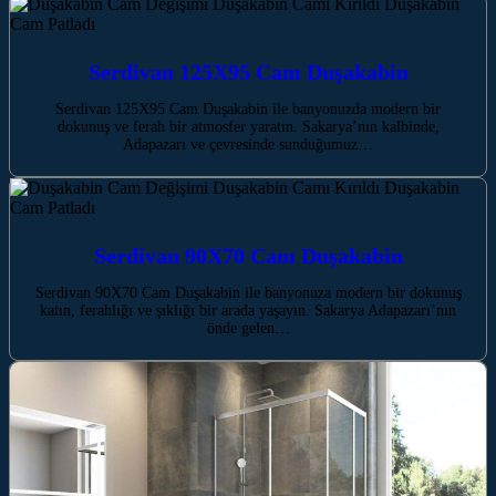
Serdivan 125X95 Cam Duşakabin
Serdivan 125X95 Cam Duşakabin ile banyonuzda modern bir
dokunuş ve ferah bir atmosfer yaratın. Sakarya’nın kalbinde,
Adapazarı ve çevresinde sunduğumuz…
Serdivan 90X70 Cam Duşakabin
Serdivan 90X70 Cam Duşakabin ile banyonuza modern bir dokunuş
katın, ferahlığı ve şıklığı bir arada yaşayın. Sakarya Adapazarı’nın
önde gelen…