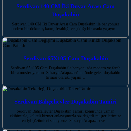
Serdivan 140 CM İki Duvar Arası Cam
Duşakabin
Serdivan 140 CM İki Duvar Arası Cam Duşakabin ile banyonuza
modern bir dokunuş katın, ferahlığı ve şıklığı bir arada yaşayın.…
Serdivan 65X105 Cam Duşakabin
Serdivan 65×105 Cam Duşakabin ile banyonuzda modern ve ferah
bir atmosfer yaratın. Sakarya Adapazarı’nın önde gelen duşakabin
firması olarak, yaşam…
Serdivan Bahçelievler Duşakabin Tamiri
Serdivan Bahçelievler Duşakabin Tamiri konusunda uzman
ekibimizle, kaliteli hizmet anlayışımızla siz değerli müşterilerimize
en iyi çözümleri sunuyoruz. Sakarya Adapazarı ve…