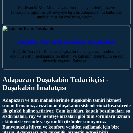
Serdivan 95X65 Mika Duşakabin ile banyo estetiğinizi ve
fonksiyonelliğini bir üst seviyeye taşıyın. Adapazarı’nın kalbinden
sunduğumuz bu özel ürün, yaşam…
Söğütlü Nervürlü Katlanır Duşakabin
Söğütlü Nervürlü Katlanır Duşakabin ile banyonuza modern bir
dokunuş katın, mekanınızı ferahlatın ve kullanım kolaylığını en üst
düzeyde yaşayın. Sakarya…
Adapazarı Duşakabin Tedarikçisi -
Duşakabin İmalatçısı
Adapazarı ve tüm mahallelerinde duşakabin tamiri hizmeti
sunan firmamız, arızalanan duşakabin sistemlerinizi kısa sürede
ilk günkü haline getiriyor. Cam kırıkları, kapak bozulmaları, su
sızdırmaları, ray ve menteşe arızaları gibi tüm sorunlara uzman
ekibimizle yerinde ve garantili çözümler sunuyoruz.
Banyonuzda hijyen ve konforu yeniden sağlamak için bize
ulaşın; Adapazarı’nda güvenilir hizmetin adresi biziz.