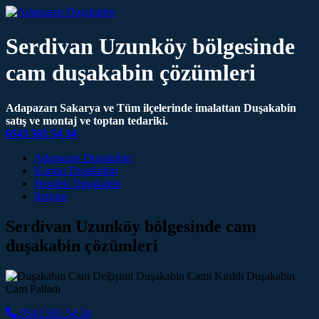
Serdivan Uzunköy bölgesinde
cam duşakabin çözümleri
Adapazarı Sakarya ve Tüm ilçelerinde imalattan Duşakabin
satış ve montaj ve toptan tedariki.
0543 501 54 34
Main Navigation
Adapazarı Duşakabin
Karasu Duşakabin
Hendek Duşakabin
İletişim
Serdivan Uzunköy bölgesinde cam
duşakabin çözümleri
0543 501 54 34