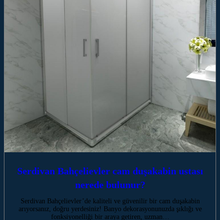
Serdivan Bahçelievler cam duşakabin ustası
nerede bulunur?
Serdivan Bahçelievler’de kaliteli ve güvenilir bir cam duşakabin
arıyorsanız, doğru yerdesiniz! Banyo dekorasyonunuzda şıklığı ve
fonksiyonelliği bir araya getiren, uzman…