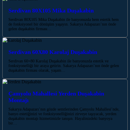
Serdivan 80X105 Mika Duşakabin
Serdivan 80X105 Mika Duşakabin ile banyonuzda hem estetik hem
de fonksiyonel bir dönüşüm yaşayın. Sakarya Adapazarı’nın önde
gelen duşakabin firması…
Serdivan 60X80 Karolaj Duşakabin
Serdivan 60×80 Karolaj Duşakabin ile banyonuzda estetik ve
fonksiyonelliği bir araya getirin. Sakarya Adapazarı’nın önde gelen
duşakabin firması olarak, yaşam…
Çamyolu Mahallesi Yerden Duşakabin
Montajı
Sakarya Adapazarı’nın gözde semtlerinden Çamyolu Mahallesi’nde,
banyo estetiğinizi ve fonksiyonelliğinizi zirveye taşıyacak, yerden
duşakabin montajı hizmetimizle tanışın. Hayalinizdeki banyoya
bir…