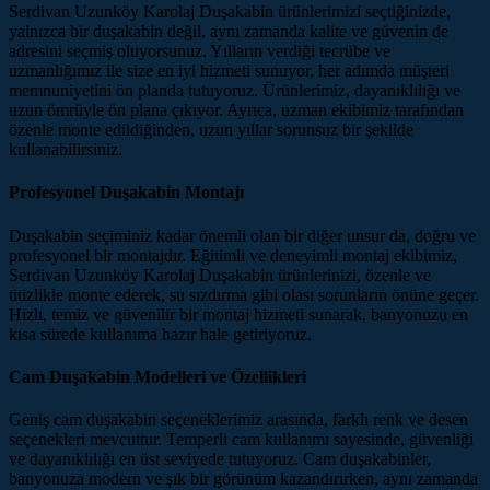
Serdivan Uzunköy Karolaj Duşakabin ürünlerimizi seçtiğinizde,
yalnızca bir duşakabin değil, aynı zamanda kalite ve güvenin de
adresini seçmiş oluyorsunuz. Yılların verdiği tecrübe ve
uzmanlığımız ile size en iyi hizmeti sunuyor, her adımda müşteri
memnuniyetini ön planda tutuyoruz. Ürünlerimiz, dayanıklılığı ve
uzun ömrüyle ön plana çıkıyor. Ayrıca, uzman ekibimiz tarafından
özenle monte edildiğinden, uzun yıllar sorunsuz bir şekilde
kullanabilirsiniz.
Profesyonel Duşakabin Montajı
Duşakabin seçiminiz kadar önemli olan bir diğer unsur da, doğru ve
profesyonel bir montajdır. Eğitimli ve deneyimli montaj ekibimiz,
Serdivan Uzunköy Karolaj Duşakabin ürünlerinizi, özenle ve
titizlikle monte ederek, su sızdırma gibi olası sorunların önüne geçer.
Hızlı, temiz ve güvenilir bir montaj hizmeti sunarak, banyonuzu en
kısa sürede kullanıma hazır hale getiriyoruz.
Cam Duşakabin Modelleri ve Özellikleri
Geniş cam duşakabin seçeneklerimiz arasında, farklı renk ve desen
seçenekleri mevcuttur. Temperli cam kullanımı sayesinde, güvenliği
ve dayanıklılığı en üst seviyede tutuyoruz. Cam duşakabinler,
banyonuza modern ve şık bir görünüm kazandırırken, aynı zamanda