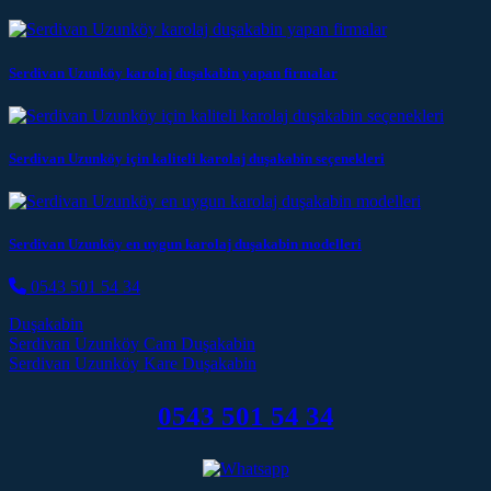
Serdivan Uzunköy karolaj duşakabin yapan firmalar
Serdivan Uzunköy için kaliteli karolaj duşakabin seçenekleri
Serdivan Uzunköy en uygun karolaj duşakabin modelleri
0543 501 54 34
Duşakabin
Post navigation
Serdivan Uzunköy Cam Duşakabin
Serdivan Uzunköy Kare Duşakabin
0543 501 54 34