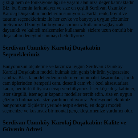
şıklığı hem de fonksiyonelliği ile yaşam alanınıza değer katmaktadır.
Biz, bu önemin farkındayız ve size en çeşitli Serdivan Uzunköy
Karolaj Duşakabin modellerini sunuyoruz. Farklı renk, boyut ve
tasarım seçeneklerimiz ile her zevke ve banyoya uygun çözümler
üretiyoruz. Uzun yıllar boyunca sorunsuz kullanım sağlayacak
dayanıklı ve kaliteli malzemeler kullanarak, sizlere uzun ömürlü bir
duşakabin deneyimi sunmayı hedefliyoruz.
Serdivan Uzunköy Karolaj Duşakabin
Seçeneklerimiz
Banyonuzun ölçülerine ve tarzınıza uygun Serdivan Uzunköy
Karolaj Duşakabin modeli bulmak için geniş bir ürün yelpazesine
sahibiz. Klasik modellerden modern ve minimalist tasarımlara, farklı
cam tiplerinden (temperli cam, desenli cam vb.) özel aksesuarlara
kadar, her türlü ihtiyaca cevap verebiliyoruz. İster köşe duşakabinler,
ister sürgülü, ister açılır kapanır modeller tercih edin, size en uygun
çözümü bulmanızda size yardımcı oluyoruz. Profesyonel ekibimiz,
banyonuzun ölçülerini yerinde tespit ederek, en doğru modeli
seçmenize ve kusursuz bir montaj gerçekleştirmenize yardımcı olur.
Serdivan Uzunköy Karolaj Duşakabin: Kalite ve
Güvenin Adresi