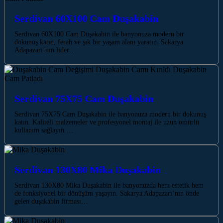
Serdivan 60X100 Cam Duşakabin
Serdivan 60X100 Cam Duşakabin ile banyonuza modern bir
dokunuş katın, ferah ve şık bir yaşam alanı yaratın. Sakarya
Adapazarı’nın lider…
Serdivan 75X75 Cam Duşakabin
Serdivan 75X75 Cam Duşakabin ile banyonuza modern bir dokunuş
katın. Kaliteli malzemeler ve profesyonel montaj ile uzun ömürlü
kullanım sağlayın.…
Serdivan 130X80 Mika Duşakabin
Serdivan 130X80 Mika Duşakabin ile banyonuzda hem estetik hem
de fonksiyonel bir dönüşüm yaşayın. Sakarya Adapazarı’nın önde
gelen duşakabin firması…