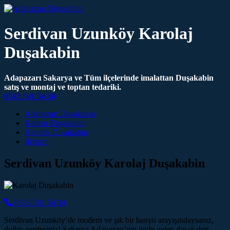
Serdivan Uzunköy Karolaj
Duşakabin
Adapazarı Sakarya ve Tüm ilçelerinde imalattan Duşakabin
satış ve montaj ve toptan tedariki.
0543 501 54 34
Main Navigation
Adapazarı Duşakabin
Karasu Duşakabin
Hendek Duşakabin
İletişim
Serdivan Uzunköy Karolaj Duşakabin
0543 501 54 34
Serdivan Uzunköy’de modern ve şık bir banyo arayışındaysanız,
doğru yerdesiniz! Sakarya Adapazarı’nın önde gelen duşakabin