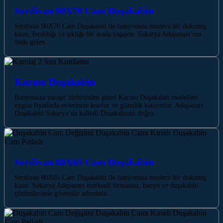
Serdivan 90X70 Cam Duşakabin
Serdivan 90X70 Cam Duşakabin ile banyonuza modern bir dokunuş
katın, ferahlığı ve şıklığı bir arada yaşayın. Sakarya Adapazarı’nın
önde gelen…
Karasu Duşakabin
Banyonuza yaraşır birbirinden güzel Karasu Duşakabin modelleri
uygun fiyatlarla evlerinize konfor ve güzellik katıyorlar. Adapazarı
Duşakabin Sakarya’da kaliteli Duşakabinin doğru…
Serdivan 80X65 Cam Duşakabin
Serdivan 80X65 Cam Duşakabin ile banyonuza modern bir dokunuş
katın. Sakarya Adapazarı merkezli firmamız, banyo ve duşakabin
çözümlerinde güvenilir adresiniz.…