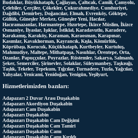
Budaklar, Büyükhataplı, Çağlayan, Çaltıcak, Camili, Çamyolu,
Çelebiler, Çerçiler, Çökekler, Çukurahmediye, Cumhuriyet,
Dağdibi, Demirbey, Doğancılar, Elmalı, Evrenköy, Göktepe,
Güllük, Güneşler Merkez, Güneşler Yeni, Hacılar,
Hacıramazanlar, Harmantepe, Hızırtepe, İkizce Müslim, İkizce
Osmaniye, İlyaslar, Işıklar, İstiklal, Karadavutlu, Karadere,
Karakamış, Karaköy, Karaman, Karaosman, Karapınar,
Kasımlar, Kavaklıorman, Kayrancık, Kışla, Kömürlük,
Köprübaşı, Korucuk, Küçükhataplı, Kurtbeyler, Kurtuluş,
Mahmudiye, Maltepe, Mithatpaşa, Nasuhlar, Örentepe, Orta,
Ozanlar, Papuççular, Poyrazlar, Rüstemler, Sakarya, Salmanlı,
Şeker, Semerciler, Şirinevler, Solaklar, Süleymanbey, Taşkısığı,
Taşlık, Tekeler, Tepekum, Tığcılar, Turnadere, Tuzla, Yağcılar,
Yahyalar, Yenicami, Yenidoğan, Yenigün, Yeşilyurt,
Hizmetlerimizden bazıları:
Adapazarı 2 Duvar Arası Duşakabin
Adapazarı Akordiyon Duşakabin
Adapazarı Cam Duşakabin
Adapazarı Duşakabin
Adapazarı Duşakabin Cam Değişimi
Adapazarı Duşakabin Cam Tamiri
Adapazarı Duşakabin Camı
Adapazarı Duşakabin Camı Kırıldı