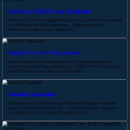
Serdivan 110X60 Cam Duşakabin
Serdivan 110×60 cam duşakabin ile banyonuzda modern bir dokunuş
ve fonksiyonel bir çözüm arıyorsanız, Adapazarı merkezli
firmamızla tanışma zamanı. Sakarya’da…
Söğütlü Nervürlü Duşakabin
Sakarya Adapazarı’nda banyonuza zarif bir dokunuş katmak ve
modern bir görünüm kazandırmak için Söğütlü Nervürlü Duşakabin
modellerimizle tanışın. Banyonuzda Yeniden…
Hendek Duşakabin
Banyonuza yaraşır birbirinden güzel Hendek Duşakabin modelleri
uygun fiyatlarla evlerinize konfor ve güzellik katıyorlar. Adapazarı
Duşakabin Sakarya’da kaliteli Duşakabinin doğru…