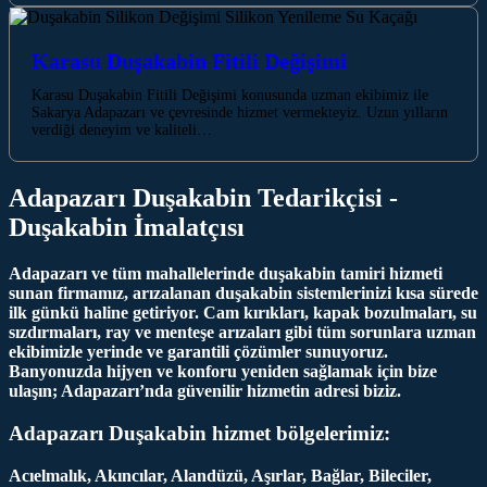
Karasu Duşakabin Fitili Değişimi
Karasu Duşakabin Fitili Değişimi konusunda uzman ekibimiz ile
Sakarya Adapazarı ve çevresinde hizmet vermekteyiz. Uzun yılların
verdiği deneyim ve kaliteli…
Adapazarı Duşakabin Tedarikçisi -
Duşakabin İmalatçısı
Adapazarı ve tüm mahallelerinde duşakabin tamiri hizmeti
sunan firmamız, arızalanan duşakabin sistemlerinizi kısa sürede
ilk günkü haline getiriyor. Cam kırıkları, kapak bozulmaları, su
sızdırmaları, ray ve menteşe arızaları gibi tüm sorunlara uzman
ekibimizle yerinde ve garantili çözümler sunuyoruz.
Banyonuzda hijyen ve konforu yeniden sağlamak için bize
ulaşın; Adapazarı’nda güvenilir hizmetin adresi biziz.
Adapazarı Duşakabin hizmet bölgelerimiz:
Acıelmalık, Akıncılar, Alandüzü, Aşırlar, Bağlar, Bileciler,