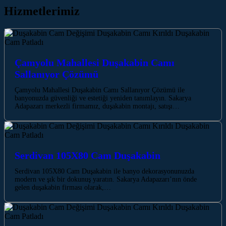
Hizmetlerimiz
Çamyolu Mahallesi Duşakabin Camı
Sallanıyor Çözümü
Çamyolu Mahallesi Duşakabin Camı Sallanıyor Çözümü ile
banyonuzda güvenliği ve estetiği yeniden tanımlayın. Sakarya
Adapazarı merkezli firmamız, duşakabin montajı, satışı…
Serdivan 105X80 Cam Duşakabin
Serdivan 105X80 Cam Duşakabin ile banyo dekorasyonunuzda
modern ve şık bir dokunuş yaratın. Sakarya Adapazarı’nın önde
gelen duşakabin firması olarak,…